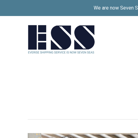
Skip
We are now Seven Sea
to
main
content